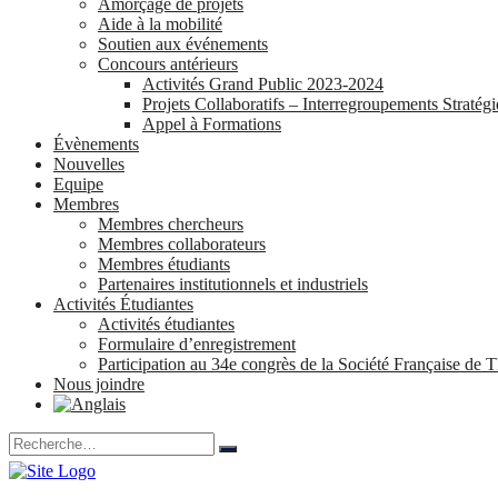
Amorçage de projets
Aide à la mobilité
Soutien aux événements
Concours antérieurs
Activités Grand Public 2023-2024
Projets Collaboratifs – Interregroupements Stratég
Appel à Formations
Évènements
Nouvelles
Equipe
Membres
Membres chercheurs
Membres collaborateurs
Membres étudiants
Partenaires institutionnels et industriels
Activités Étudiantes
Activités étudiantes
Formulaire d’enregistrement
Participation au 34e congrès de la Société Française d
Nous joindre