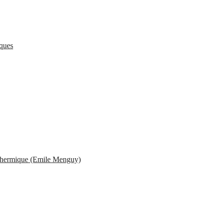
iques
e Thermique (Emile Menguy)