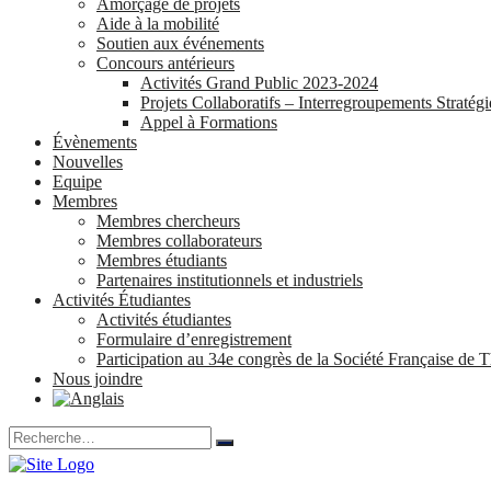
Amorçage de projets
Aide à la mobilité
Soutien aux événements
Concours antérieurs
Activités Grand Public 2023-2024
Projets Collaboratifs – Interregroupements Stratég
Appel à Formations
Évènements
Nouvelles
Equipe
Membres
Membres chercheurs
Membres collaborateurs
Membres étudiants
Partenaires institutionnels et industriels
Activités Étudiantes
Activités étudiantes
Formulaire d’enregistrement
Participation au 34e congrès de la Société Française d
Nous joindre