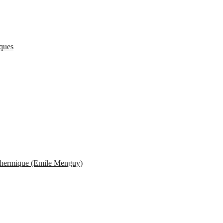
iques
e Thermique (Emile Menguy)