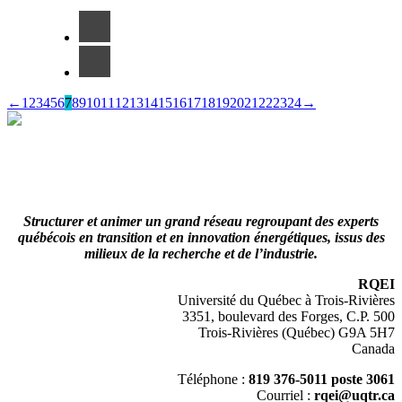
←
1
2
3
4
5
6
7
8
9
10
11
12
13
14
15
16
17
18
19
20
21
22
23
24
→
LinkedIn
Structurer et animer un grand réseau regroupant des experts
québécois en transition et en innovation énergétiques, issus des
milieux de la recherche et de l’industrie.
RQEI
Université du Québec à Trois-Rivières
3351, boulevard des Forges, C.P. 500
Trois-Rivières (Québec) G9A 5H7
Canada
Téléphone :
819 376-5011 poste 3061
Courriel :
rqei@uqtr.ca