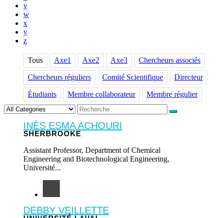
v
w
x
y
z
Tous
Axe1
Axe2
Axe3
Chercheurs associés
Chercheurs réguliers
Comité Scientifique
Directeur
Étudiants
Membre collaborateur
Membre régulier
INÈS ESMA ACHOURI
SHERBROOKE
Assistant Professor, Department of Chemical
Engineering and Biotechnological Engineering,
Université...
DEBBY VEILLETTE